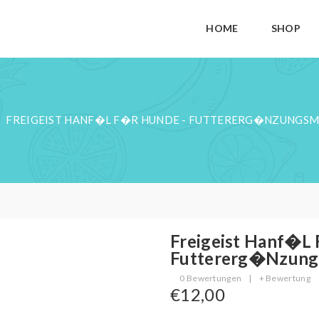
HOME
SHOP
FREIGEIST HANF�L F�R HUNDE - FUTTERERG�NZUNGSM
Freigeist Hanf�l
Futtererg�nzung
0 Bewertungen
|
+ Bewertung
€12,00