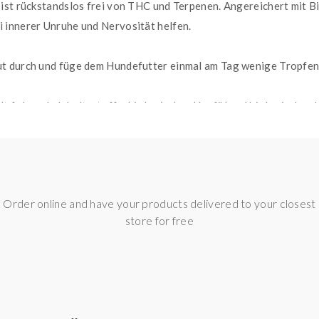
ist rückstandslos frei von THC und Terpenen. Angereichert mit Bi
 innerer Unruhe und Nervosität helfen.
t durch und füge dem Hundefutter einmal am Tag wenige Tropfen 
t folgende Inhaltsstoffe: biologisches Hanföl und biologisches 
nd für CBD-Produkte nicht verfügbar. Bitte nutze für den Kaufabschl
Order online and have your products delivered to your closest
store for free