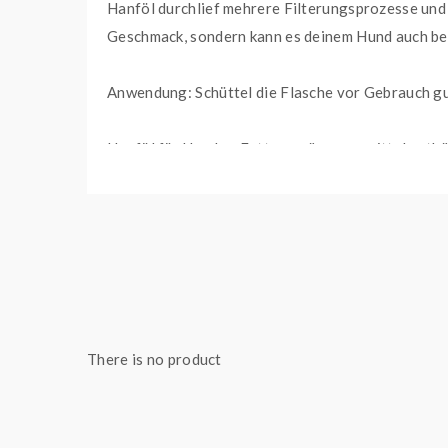
Hanföl durchlief mehrere Filterungsprozesse und 
Geschmack, sondern kann es deinem Hund auch bei
Anwendung: Schüttel die Flasche vor Gebrauch gu
Hanföl für Hunde - Futterergänzungsmittel enthäl
Die Zahlungsmöglichkeiten Kreditkarte und PayPal si
stehen wir dir sehr gerne zur Verfügung.
HIGHLIGHTS
Produced by Freigeist
There is no product
Hergestellt in Deutschland
100 % natürliche Inhaltsstoffe
Für alle Hunderassen geeignet