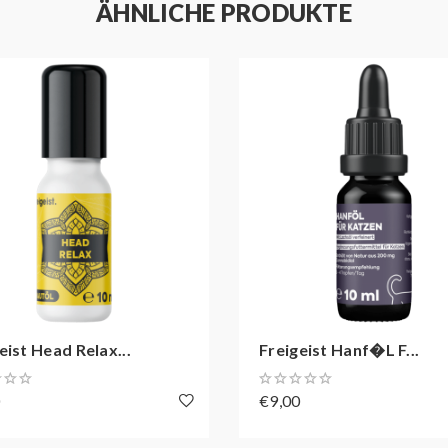
ÄHNLICHE PRODUKTE
für dieses Produkt ausgeschlossen
 Mindesthaltbarkeitsdatum oder dessen Ablauf.
 möglich!
 Transaktionen, die in Verbindung mit CBD stehen, nicht gestatte
nd möchten dich auf unsere alternativen Zahlungsmethoden hinwe
eist Head Relax...
Freigeist Hanf�l F...
0
€9,00