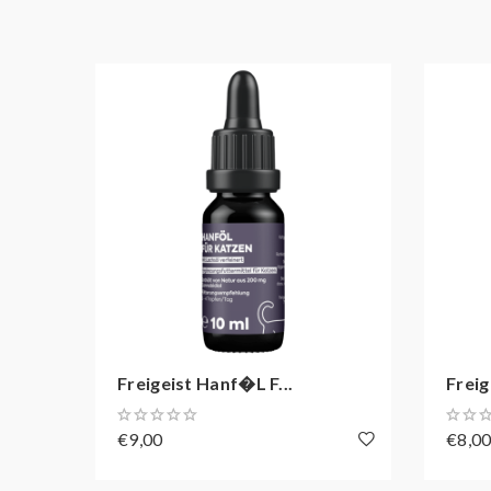
Laborgeprüft und frei von Pestiziden
Inhalt: 10 ml
Enthält 2,6% CBD
Zahlungen via Kreditkarte und PayPal sind 
Volle Wirksamkeit trotz Annäherung an das
Die Bezahlung via Kreditkarte & PayPal ist nicht
Aufgrund der Zahlungs-Richtlinien sind sämtliche
etwaige daraus entstehende Unannehmlichkeiten u
Verfügung.
Freigeist Hanf�l F...
Freig
€9,00
€8,0