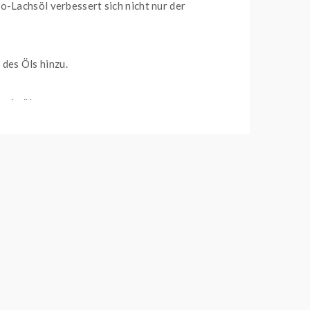
o-Lachsöl verbessert sich nicht nur der
des Öls hinzu.
Lachsöl
uss eine alternative Zahlungsmethode. Bei Fragen