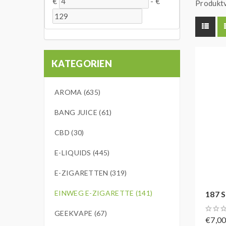
€
-
€
Produktv
KATEGORIEN
AROMA (635)
BANG JUICE (61)
CBD (30)
E-LIQUIDS (445)
E-ZIGARETTEN (319)
EINWEG E-ZIGARETTE (141)
187 S
GEEKVAPE (67)
€7,0