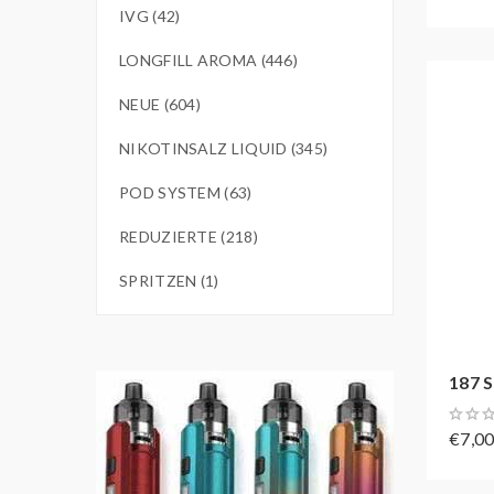
IVG (42)
LONGFILL AROMA (446)
NEUE (604)
NIKOTINSALZ LIQUID (345)
POD SYSTEM (63)
REDUZIERTE (218)
SPRITZEN (1)
187 S
€7,0