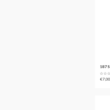
187 S
€7,0