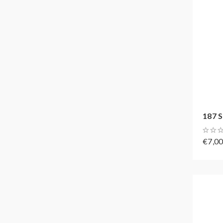
187 S
€7,0