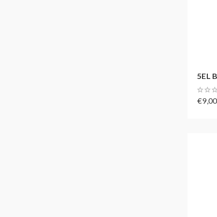
5EL B
€9,0