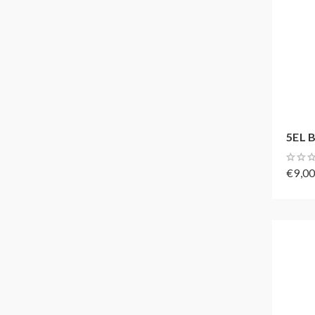
5EL B
€9,0