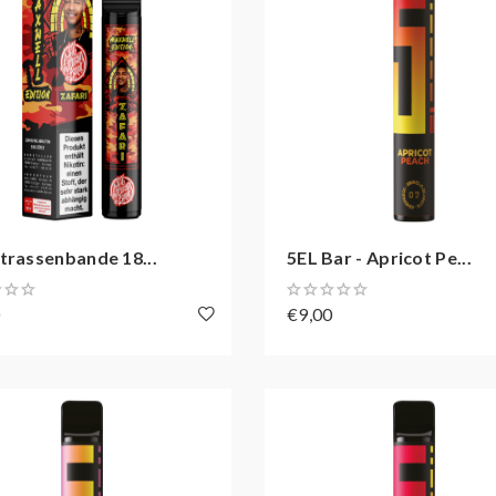
trassenbande 18...
5EL Bar - Apricot Pe...
0
€9,00