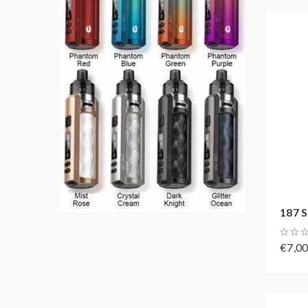
187 S
€7,0