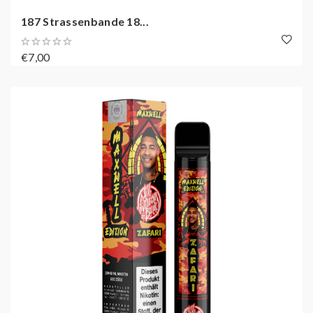
187 Strassenbande 18...
€7,00