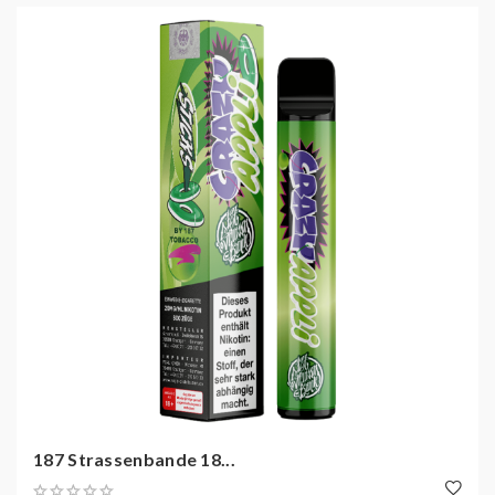
187 Strassenbande 18...