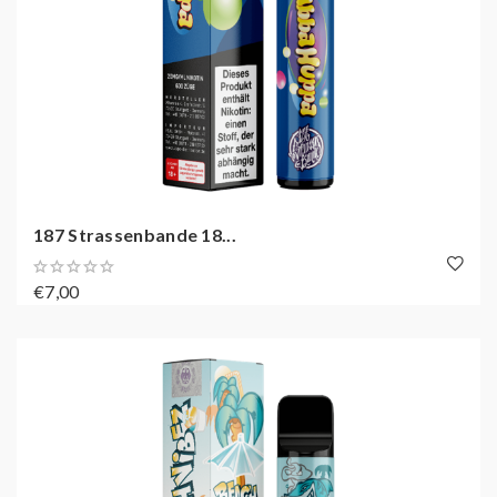
187 Strassenbande 18...
€7,00