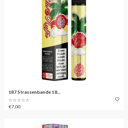
187 Strassenbande 18...
€7,00