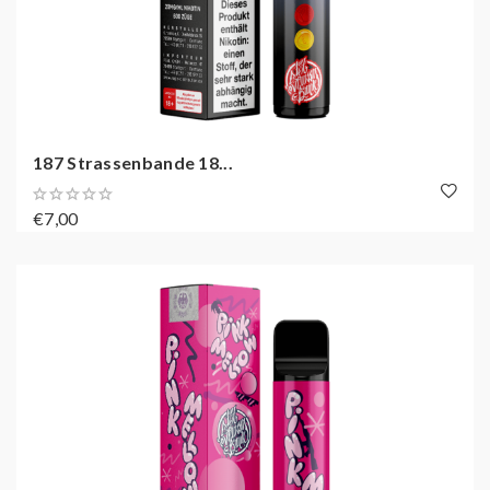
187 Strassenbande 18...
€7,00