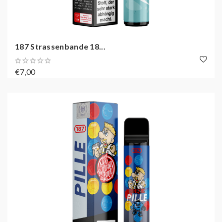
187 Strassenbande 18...
€7,00