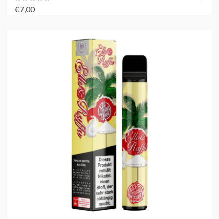
€7,00