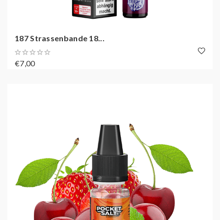
187 Strassenbande 18...
€7,00