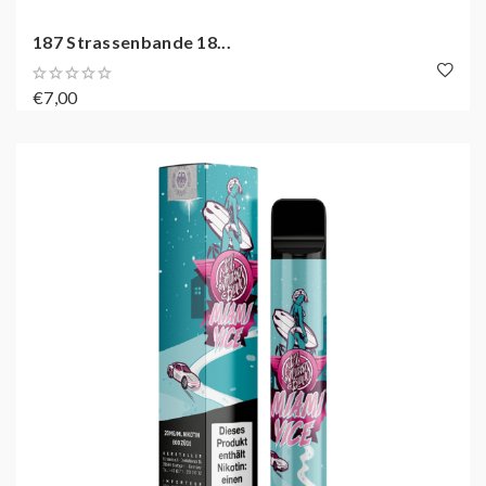
187 Strassenbande 18...
€7,00