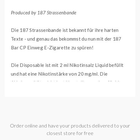
Produced by 187 Strassenbande
Die 187 Strassenbande ist bekannt für ihre harten
Texte - und genau das bekommst du nun mit der 187
Bar CP Einweg E-Zigarette zu spüren!
Die Disposable ist mit 2 ml Nikotinsalz Liquid befüllt
und hat eine Nikotinstärke von 20 mg/ml. Die
Akkukapazität reicht laut Herstellerangaben für bis zu
600 geschmacksintensive MTL-Züge aus. Mit der
verbauten Zugautomatik brauchst du nicht einmal
einen Knopf betätigen, um in den Genuss der Einweg E-
Zigarette zu kommen. Die eingebaute Kindersicherung
Order online and have your products delivered to your
(CP) lässt sich mit 3 schnellen und kurzen Zügen
closest store for free
sowohl aktivieren, als auch deaktivieren.