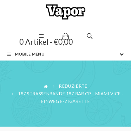
0 Artikel - €0,00
MOBILE MENU
REDUZIERTE
187 STRASSENBANDE 187 BAR CP - MIAMI VICE -
EINWEG E-ZIGARETTE