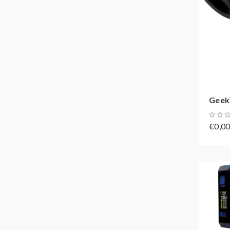
Geek
€0,0