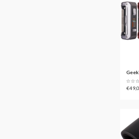
Geek
€49,