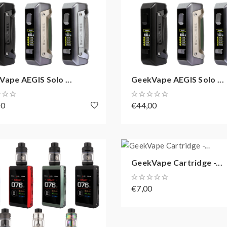
ape AEGIS Solo ...
GeekVape AEGIS Solo ...
00
€44,00
GeekVape Cartridge -...
€7,00