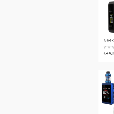
GeekV
€44,