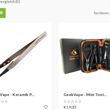
ergleich (0)
Sortieren
ape - Keramik P...
GeekVape - Mini Tool...
0
€19,00