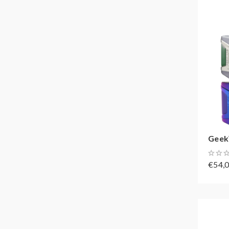
Geek
€54,