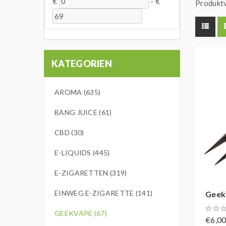
€
-
€
Produktv
KATEGORIEN
AROMA (635)
BANG JUICE (61)
CBD (30)
E-LIQUIDS (445)
E-ZIGARETTEN (319)
EINWEG E-ZIGARETTE (141)
GeekV
GEEKVAPE (67)
€6,0