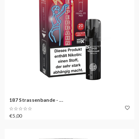
187 Strassenbande - ...
€5,00