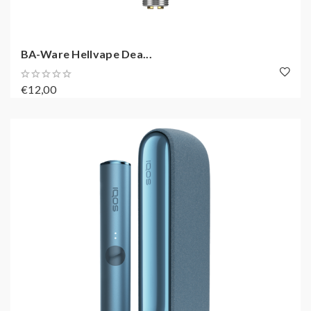
BA-Ware Hellvape Dea...
€12,00