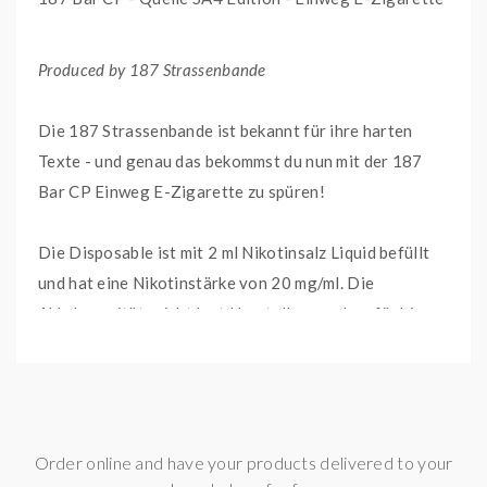
Produced by 187 Strassenbande
Die 187 Strassenbande ist bekannt für ihre harten
Texte - und genau das bekommst du nun mit der 187
Bar CP Einweg E-Zigarette zu spüren!
Die Disposable ist mit 2 ml Nikotinsalz Liquid befüllt
und hat eine Nikotinstärke von 20 mg/ml. Die
Akkukapazität reicht laut Herstellerangaben für bis zu
600 geschmacksintensive MTL-Züge aus. Mit der
verbauten Zugautomatik brauchst du nicht einmal
einen Knopf betätigen, um in den Genuss der Einweg E-
Zigarette zu kommen. Die eingebaute Kindersicherung
Order online and have your products delivered to your
(CP) lässt sich mit 3 schnellen und kurzen Zügen