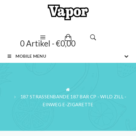
0 Artikel - €0,00
MOBILE MENU
187 STRASSENBANDE 187 BAR CP - WILD ZILL -
EINWEG E-ZIGARETTE