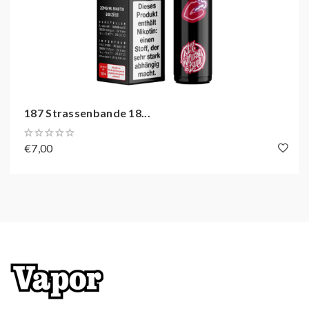
Enthält Nikotinsalz
Zugverhalten: MTL
Zugautomatik
Bis zu 600 Züge dampfen
187 Strassenbande 18...
€7,00