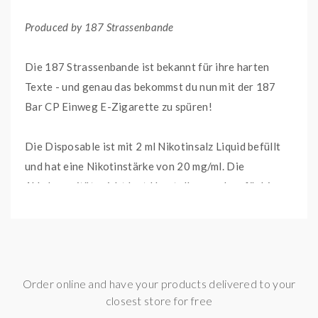
Produced by 187 Strassenbande
Die 187 Strassenbande ist bekannt für ihre harten
Texte - und genau das bekommst du nun mit der 187
Bar CP Einweg E-Zigarette zu spüren!
Die Disposable ist mit 2 ml Nikotinsalz Liquid befüllt
und hat eine Nikotinstärke von 20 mg/ml. Die
Akkukapazität reicht laut Herstellerangaben für bis zu
600 geschmacksintensive MTL-Züge aus. Mit der
verbauten Zugautomatik brauchst du nicht einmal
einen Knopf betätigen, um in den Genuss der Einweg E-
Zigarette zu kommen. Die eingebaute Kindersicherung
Order online and have your products delivered to your
(CP) lässt sich mit 3 schnellen und kurzen Zügen
closest store for free
sowohl aktivieren, als auch deaktivieren.