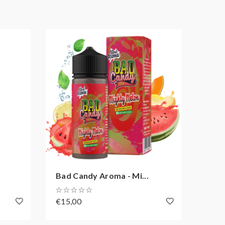
 Das garantiert einen transparenten und sicheren
ei: von Dampfern für Dampfer.
Bad Candy Aroma - Mi...
Bad 
€15,00
€15,