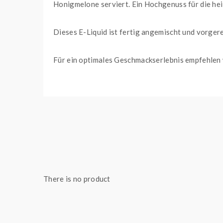
Honigmelone serviert. Ein Hochgenuss für die he
Dieses E-Liquid ist fertig angemischt und vorger
Für ein optimales Geschmackserlebnis empfehlen 
HIGHLIGHTS
Produced by Bad Candy
Hergestellt in Deutschland
Geschmack: Wassermelone, Honigmelone, Z
10 ml Nikotinsalz Liquid mit 10 mg / ml oder
Fertigliquid direkt dampfbereit
There is no product
Bad Candy
Bei diesem Unternehmen aus Deutschland steht die