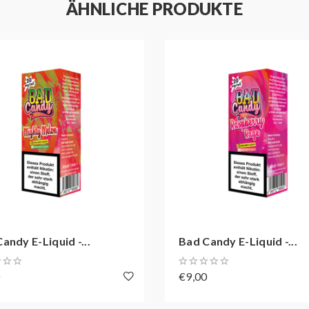
ÄHNLICHE PRODUKTE
die Herkunft der Inhaltsstoffe eindeutig zurück verfolgen lässt.
ernehmen am Herzen, faire Preise zu schaffen. Das Motto ist dab
andy E-Liquid -...
Bad Candy E-Liquid -...
0
€9,00