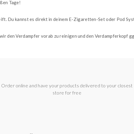
ißen Tage!
eift. Du kannst es direkt in deinem E-Zigaretten-Set oder Pod Sy
wir den Verdampfer vorab zu reinigen und den Verdampferkopf ggf
itronenlimonade und Frische
Order online and have your products delivered to your closest
 20 mg / ml
store for free
 Verträglichkeit mit Abstand an erster Stelle. Das wohl Wichtigs