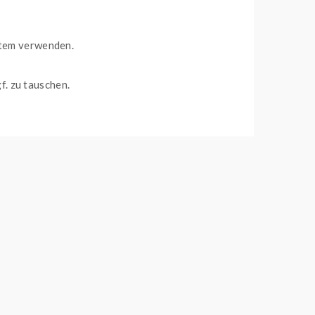
stem verwenden.
. zu tauschen.
te für die Leute von Bad Candy Vape ist die hohe