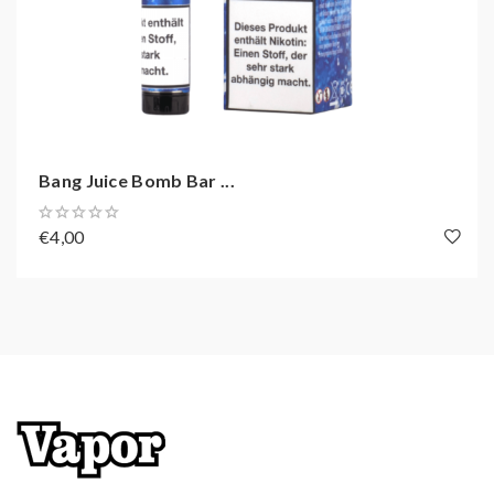
Erhältlich in 20 mg/ml
Einstellbare Luftzufuhr
Ein- und ausschaltbar
Akkukapazität: 400 mAh
Zugverhalten: MTL
Zugautomatik
Bang Juice Bomb Bar ...
Bis zu 500 Züge dampfen
€4,00