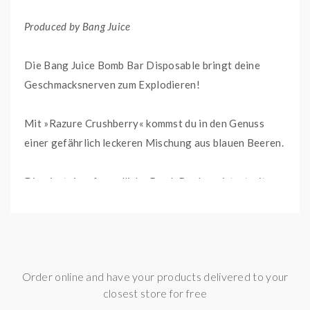
Produced by Bang Juice
Die Bang Juice Bomb Bar Disposable bringt deine
Geschmacksnerven zum Explodieren!
Mit »Razure Crushberry« kommst du in den Genuss
einer gefährlich leckeren Mischung aus blauen Beeren.
Die einsteigerfreundliche Bomb Bar begeistert mit
einer Zugautomatik und einem starken 400 mAh Akku,
der für bis zu 500 köstliche MTL-Züge ausreicht. Über
ein Stellrad am Boden der Einweg E-Zigarette lässt
sich die Bomb Bar nicht nur ausschalten, sondern auch
Order online and have your products delivered to your
der Zugwiderstand kann individuell angepasst werden.
closest store for free