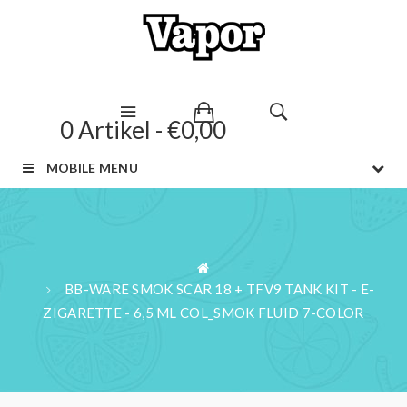
0 Artikel - €0,00
MOBILE MENU
BB-WARE SMOK SCAR 18 + TFV9 TANK KIT - E-
ZIGARETTE - 6,5 ML COL_SMOK FLUID 7-COLOR