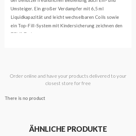
der benutzerfreundlichen Bedienung auch Ein- und
Umsteiger. Ein großer Verdampfer mit 6,5 ml
Liquidkapazität und leicht wechselbaren Coils sowie
ein Top-Fill-System mit Kindersicherung zeichnen den
TFV9 Tank aus.
Passend dazu kommt ein Hochleistungs-Akkuträger
betrieben durch zwei 18650er Akkuzellen (nicht im
Lieferumfang enthalten). Eine maximale Leistung von
Order online and have your products delivered to your
immensen 230 Watt, eine hochwertige Verarbeitung
closest store for free
aus einer robusten Zinklegierung mit weichem Leder
und modernste Schutzelektronik lauten die
There is no product
wichtigsten Features des Akkuträgers. Außerdem ist
dieses Gerät wasser- und staubabweisend sowie
stoßfest nach IP67 Qualitätsstandards und nach allen
ÄHNLICHE PRODUKTE
Outdoor-Abenteuern einfach mit einem feuchten Tuch