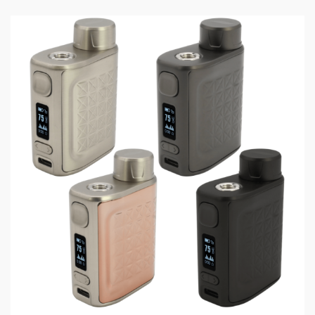
zu reinigen.
HIGHLIGHTS
Produced by SMOK
Liquidkapazität: 6,5 ml
Durchmesser: 28 mm
DL/MTL Hybrid
Top Fill-System mit Kindersicherung
Verstellbare Bottom Airflow
Leistungsbereich: 1 W - 230 W
Dual 18650er (Akkus nicht inklusive)
Inklusive 2 einfach austauschbaren Coils
Widerstandsbereich TC: 0,05 Ohm - 2,0 Ohm
Widerstandsbereich VW: 0,01 Ohm - 2,5 Ohm
Material Akkuträger: Zinklegierung und Leder