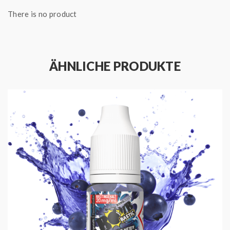
Für ein optimales Geschmackserlebnis empfehlen wir
There is no product
den Verdampfer vorab zu reinigen und den
Verdampferkopf ggf. zu tauschen.
ÄHNLICHE PRODUKTE
HIGHLIGHTS
Produced by Bang Juice
Hergestellt in Deutschland
Geschmack: Heidelbeere und Frische
Enthält Nikotinsalz
Erhältlich in verschiedenen Nikotinstärken
Mischungsverhältnis: 50 VG / 50 PG
Fertigliquid direkt dampfbereit
Bang Juice
Bang Juice ist ein deutscher Hersteller aus Mainz und