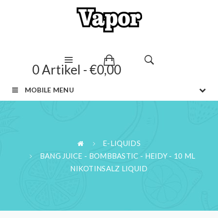
0 Artikel - €0,00
MOBILE MENU
E-LIQUIDS
BANG JUICE - BOMBBASTIC - HEIDY - 10 ML
NIKOTINSALZ LIQUID