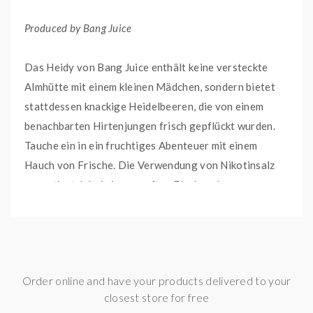
Produced by Bang Juice
Das Heidy von Bang Juice enthält keine versteckte
Almhütte mit einem kleinen Mädchen, sondern bietet
stattdessen knackige Heidelbeeren, die von einem
benachbarten Hirtenjungen frisch gepflückt wurden.
Tauche ein in ein fruchtiges Abenteuer mit einem
Hauch von Frische. Die Verwendung von Nikotinsalz
garantiert dabei einen sanften Flash und
unverfälschten Geschmack.
Dieses E-Liquid ist fertig angemischt und vorgereift.
Du kannst es direkt in deinem E-Zigaretten-Set oder
Order online and have your products delivered to your
Pod System verwenden.
closest store for free