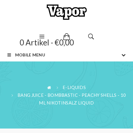
0 Artikel - €0,00
MOBILE MENU
E-LIQUIDS
BANG JUICE - BOMBBASTIC - PEACHY SHELLS - 10
ML NIKOTINSALZ LIQUID