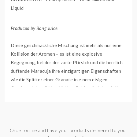
Liquid
Produced by Bang Juice
Diese geschmackliche Mischung ist mehr als nur eine
Kollision der Aromen – es ist eine explosive
Begegnung, bei der der zarte Pfirsich und die herrlich
duftende Maracuja ihre einzigartigen Eigenschaften
wie die Splitter einer Granate in einem eisigen
Geschmackskonflikt entfalten. Erlebe die Intensität
dieser Früchte auf deinem Gaumen!
Dieses E-Liquid ist fertig angemischt und vorgreift.
Du kannst es direkt in deinem E-Zigaretten-Set oder
Order online and have your products delivered to your
Pod System verwenden.