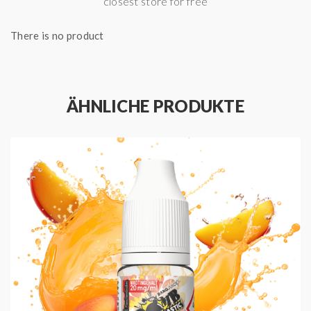
closest store for free
Für ein optimales Geschmackserlebnis empfehlen wir
There is no product
den Verdampfer vorab zu reinigen und den
Verdampferkopf ggf. zu tauschen.
ÄHNLICHE PRODUKTE
HIGHLIGHTS
Produced by Bang Juice
Hergestellt in Deutschland
Geschmack: Pfirsich, Maracuja und Frische
Enthält Nikotinsalz
Erhältlich in verschiedenen Nikotinstärken
Mischungsverhältnis: 50 VG / 50 PG
Fertigliquid direkt dampfbereit
Bang Juice