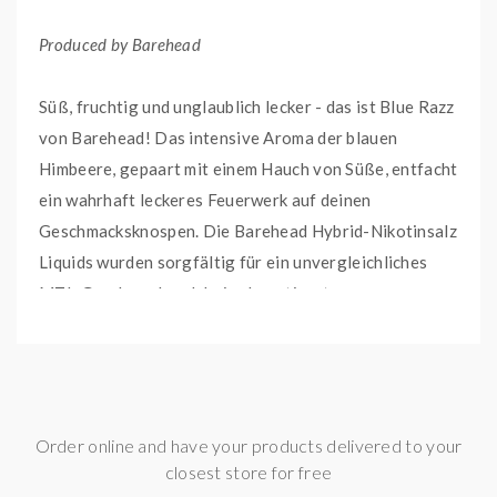
Produced by Barehead
Süß, fruchtig und unglaublich lecker - das ist Blue Razz
von Barehead! Das intensive Aroma der blauen
Himbeere, gepaart mit einem Hauch von Süße, entfacht
ein wahrhaft leckeres Feuerwerk auf deinen
Geschmacksknospen. Die Barehead Hybrid-Nikotinsalz
Liquids wurden sorgfältig für ein unvergleichliches
MTL-Geschmackserlebnis abgestimmt.
Dieses E-Liquid ist fertig angemischt und vorgereift.
Du kannst es direkt in deinem E-Zigaretten-Set oder
Pod System verwenden.
Order online and have your products delivered to your
closest store for free
Für ein optimales Geschmackserlebnis empfehlen wir