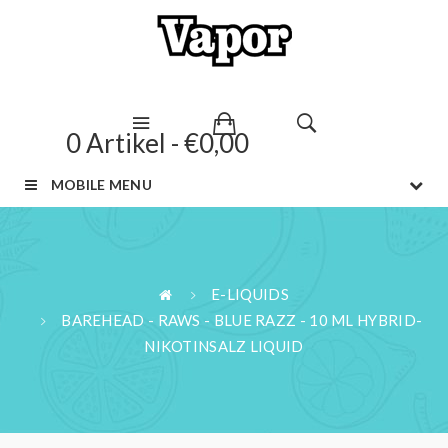
0 Artikel - €0,00
MOBILE MENU
E-LIQUIDS
BAREHEAD - RAWS - BLUE RAZZ - 10 ML HYBRID-
NIKOTINSALZ LIQUID