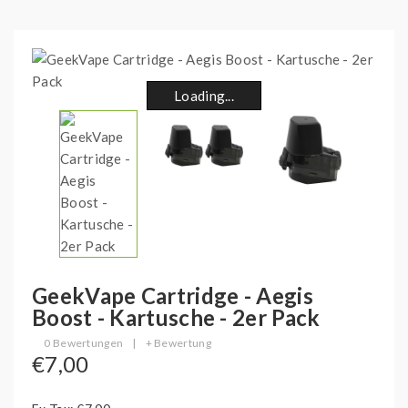
Loading...
Loading...
Loading...
Loading...
Loading...
Loading...
Loading...
Loading...
GeekVape Cartridge - Aegis
Boost - Kartusche - 2er Pack
0 Bewertungen
|
+ Bewertung
€7,00