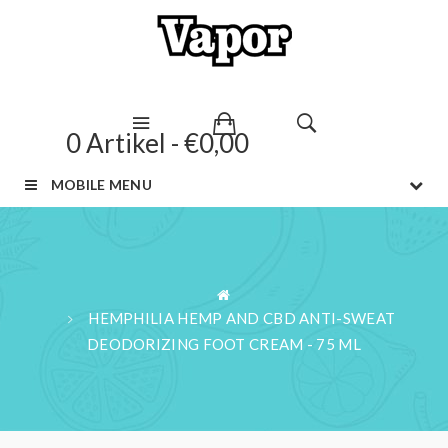
0 Artikel - €0,00
MOBILE MENU
HEMPHILIA HEMP AND CBD ANTI-SWEAT
DEODORIZING FOOT CREAM - 75 ML