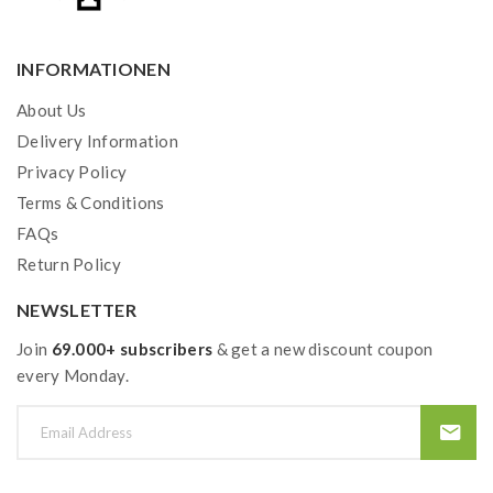
Verzeihung für etwaige daraus entstehende
Unannehmlichkeiten und möchten dich auf unsere
INFORMATIONEN
alternativen Zahlungsmethoden hinweisen. Bei Fragen
About Us
stehen wir dir sehr gerne zur Verfügung.
Delivery Information
Privacy Policy
Terms & Conditions
FAQs
Return Policy
NEWSLETTER
Join
69.000+ subscribers
& get a new discount coupon
every Monday.