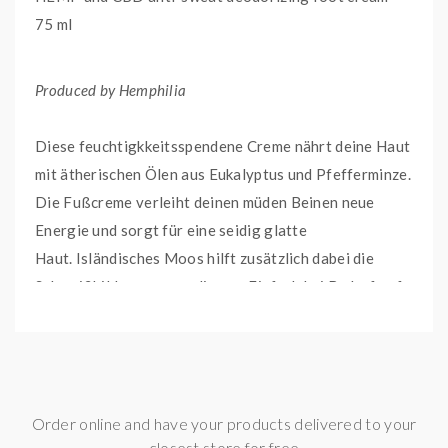
75 ml
Produced by Hemphilia
Diese feuchtigkkeitsspendene Creme nährt deine Haut
mit ätherischen Ölen aus Eukalyptus und Pfefferminze.
Die Fußcreme verleiht deinen müden Beinen neue
Energie und sorgt für eine seidig glatte
Haut. Isländisches Moos hilft zusätzlich dabei die
Schweißbildung zu regulieren. Einfach bei Bedarf auf
die Beine und Füße auftragen und leicht einmassieren.
Überzeuge dich jetzt!
Die Hemphilia HEMP and CBD anti-sweat deodorizing
Order online and have your products delivered to your
foot cream besteht aus folgenden Inhaltsstoffen: Bio-
closest store for free