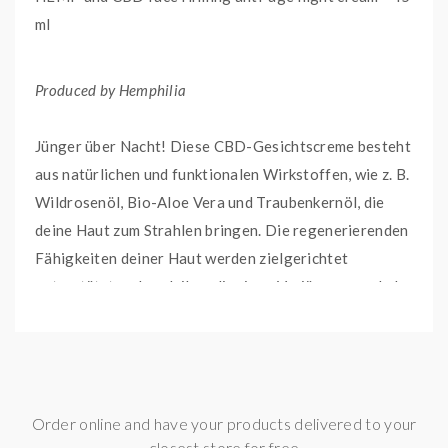
ml
Produced by Hemphilia
Jünger über Nacht! Diese CBD-Gesichtscreme besteht
aus natürlichen und funktionalen Wirkstoffen, wie z. B.
Wildrosenöl, Bio-Aloe Vera und Traubenkernöl, die
deine Haut zum Strahlen bringen. Die regenerierenden
Fähigkeiten deiner Haut werden zielgerichtet
unterstützt und verleihen dir einen Verjüngungsschub
über Nacht. Einfach morgens und abends auf das
Gesicht auftragen und sanft einmassieren. Überzeuge
dich jetzt!
Order online and have your products delivered to your
Die Hemphilia HEMP and CBD face firming anti-age
closest store for free