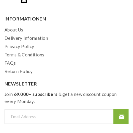
Aufgrund der Zahlungs-Richtlinien sind sämtliche
INFORMATIONEN
Transaktionen, die in Verbindung mit CBD stehen,
About Us
nicht gestattet. Wir bitten um Verständnis und
Delivery Information
Verzeihung für etwaige daraus entstehende
Privacy Policy
Unannehmlichkeiten und möchten dich auf unsere
Terms & Conditions
alternativen Zahlungsmethoden hinweisen. Bei Fragen
FAQs
stehen wir dir sehr gerne zur Verfügung.
Return Policy
NEWSLETTER
Join
69.000+ subscribers
& get a new discount coupon
every Monday.