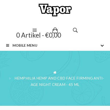
0 Artikel - €0,00
MOBILE MENU
HEMPHILIA HEMP AND CBD FACE FIRMING ANTI-
AGE NIGHT CREAM - 45 ML