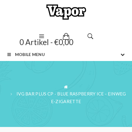
0 Artikel - €0,00
MOBILE MENU
IVG BAR PLUS CP - BLUE RASPBERRY ICE - EINWEG
E-ZIGARETTE