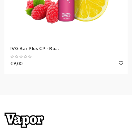
Kindersicherung
Füllmenge: 2 ml
Nikotinsalz: 20 mg / ml
Akkukapazität: 500 mAh
Zugverhalten: MTL und DL
Zugautomatik
IVG Bar Plus CP - Ra...
Soft-Touch-Oberflächenbeschichtung
Bis zu 800 Züge dampfen
€9,00