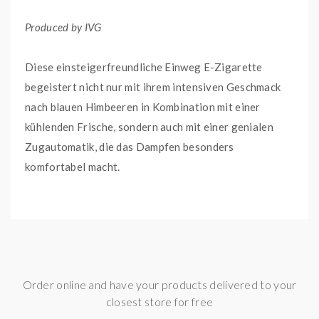
Produced by IVG
Diese einsteigerfreundliche Einweg E-Zigarette
begeistert nicht nur mit ihrem intensiven Geschmack
nach blauen Himbeeren in Kombination mit einer
kühlenden Frische, sondern auch mit einer genialen
Zugautomatik, die das Dampfen besonders
komfortabel macht.
Mit dem festverbauten 500 mAh Akku und einer Pod-
Kartusche, die mit 2 ml Nikotinsalz Liquid befüllt ist,
kannst du bis zu 800 Züge genießen. Die Hybrid-
Airflow sorgt zusätzlich für ein angenehmes
Order online and have your products delivered to your
Zugverhalten sowohl im MTL-, als auch DL-Bereich.
closest store for free