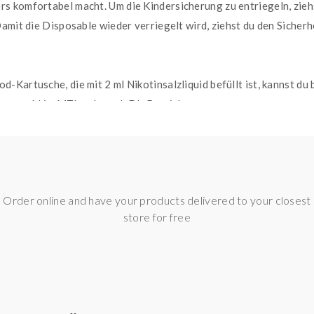
s komfortabel macht. Um die Kindersicherung zu entriegeln, zieh
amit die Disposable wieder verriegelt wird, ziehst du den Sicherh
-Kartusche, die mit 2 ml Nikotinsalzliquid befüllt ist, kannst du
n sowohl im MTL-, als auch DL-Bereich.
 der Hand rutscht, ist sie mit einer Soft-Touch-Oberfläche beschi
Order online and have your products delivered to your closest
store for free