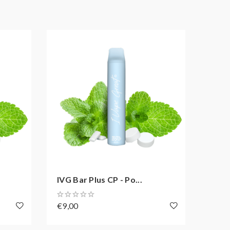
IVG Bar Plus CP - Po...
IVG B
€9,00
€9,0