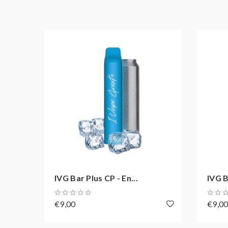
Nikotinstärke: 20 mg / ml Nikotinsalz
Akkukapazität: 500 mAh
Zugverhalten: MTL und DL
Zugautomatik
Soft-Touch-Oberflächenbeschichtung
Bis zu 800 Züge dampfen
IVG Bar Plus CP - En...
IVG B
€9,00
€9,0