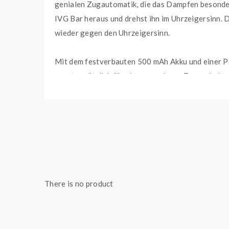
genialen Zugautomatik, die das Dampfen besonder
IVG Bar heraus und drehst ihn im Uhrzeigersinn. D
wieder gegen den Uhrzeigersinn.
Mit dem festverbauten 500 mAh Akku und einer Pod
sorgt zusätzlich für ein angenehmes Zugverhalte
Damit dir die IVG Bar Plus nicht aus Versehen aus
besonders gut anfühlt.
HIGHLIGHTS
Produced by IVG
There is no product
Geschmack: Energydrink und Frische
Füllmenge: 2 ml
Kindersicherung