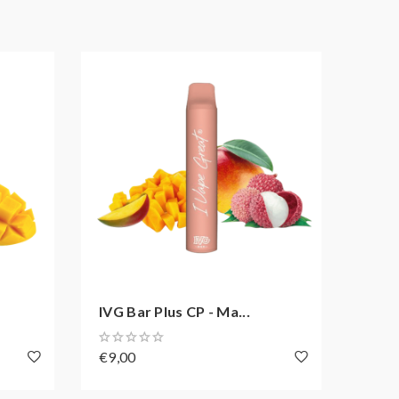
IVG Bar Plus CP - Ma...
IVG B
€9,00
€9,0