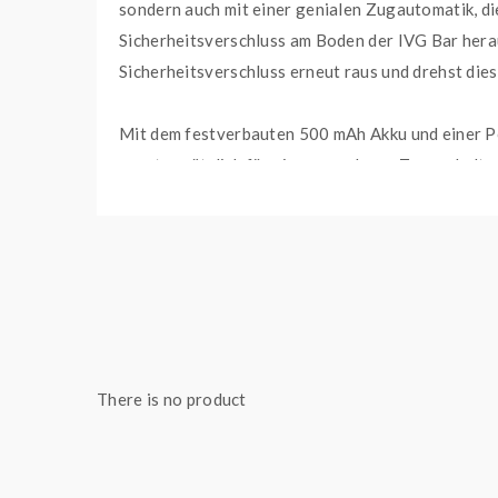
sondern auch mit einer genialen Zugautomatik, di
Sicherheitsverschluss am Boden der IVG Bar herau
Sicherheitsverschluss erneut raus und drehst die
Mit dem festverbauten 500 mAh Akku und einer Pod
sorgt zusätzlich für ein angenehmes Zugverhalte
Damit dir die IVG Bar Plus nicht aus Versehen aus
besonders gut anfühlt.
HIGHLIGHTS
Produced by IVG
There is no product
Geschmack: Mangosaft
Füllmenge: 2 ml
Kindersicherung