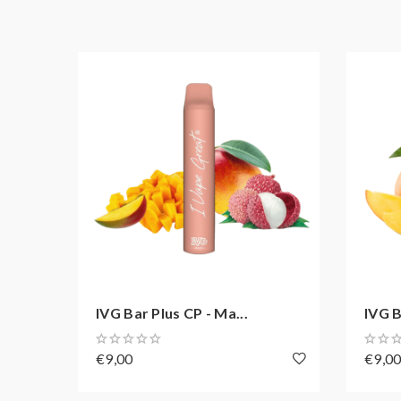
Nikotinsalz: 20 mg / ml
Akkukapazität: 500 mAh
Zugverhalten: MTL und DL
Zugautomatik
Soft-Touch-Oberflächenbeschichtung
Bis zu 800 Züge dampfen
IVG Bar Plus CP - Ma...
IVG B
€9,00
€9,0