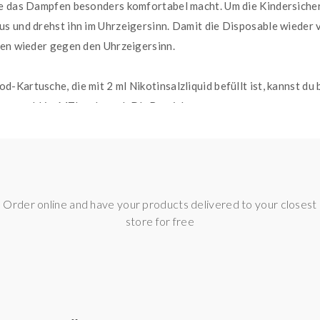
e das Dampfen besonders komfortabel macht. Um die Kindersicheru
s und drehst ihn im Uhrzeigersinn. Damit die Disposable wieder ve
sen wieder gegen den Uhrzeigersinn.
-Kartusche, die mit 2 ml Nikotinsalzliquid befüllt ist, kannst du
n sowohl im MTL-, als auch DL-Bereich.
 der Hand rutscht, ist sie mit einer Soft-Touch-Oberfläche beschi
Order online and have your products delivered to your closest
store for free