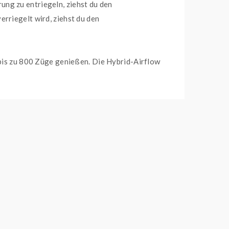
ng zu entriegeln, ziehst du den
rriegelt wird, ziehst du den
 bis zu 800 Züge genießen. Die Hybrid-Airflow
chtet, welche für extremen Grip sorgt und sich