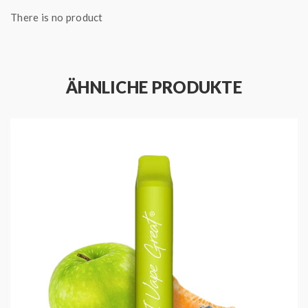
Kartusche, die mit 2 ml Nikotinsalzliquid befüllt ist,
There is no product
kannst du bis zu 800 Züge genießen. Die Hybrid-
Airflow sorgt zusätzlich für ein angenehmes
Zugverhalten sowohl im MTL-, als auch DL-Bereich.
ÄHNLICHE PRODUKTE
Damit dir die IVG Bar Plus nicht aus Versehen aus der
Hand rutscht, ist sie mit einer Soft-Touch-Oberfläche
beschichtet, welche für extremen Grip sorgt und sich
besonders gut anfühlt.
HIGHLIGHTS
Produced by IVG
Geschmack: Apfel und Melone
Füllmenge: 2 ml
Kindersicherung