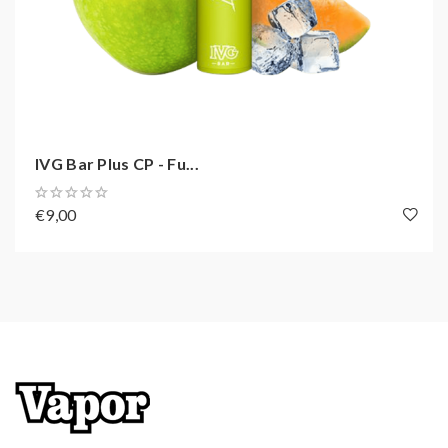
Nikotinstärke: 20 mg / ml Nikotinsalz
Akkukapazität: 500 mAh
Zugverhalten: MTL und DL
Zugautomatik
Soft-Touch-Oberflächenbeschichtung
Bis zu 800 Züge dampfen
IVG Bar Plus CP - Fu...
€9,00