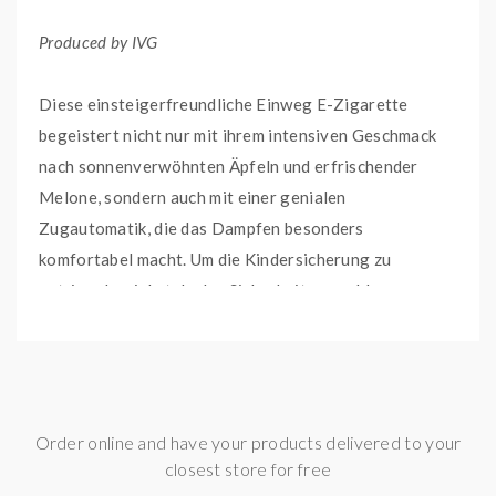
Produced by IVG
Diese einsteigerfreundliche Einweg E-Zigarette
begeistert nicht nur mit ihrem intensiven Geschmack
nach sonnenverwöhnten Äpfeln und erfrischender
Melone, sondern auch mit einer genialen
Zugautomatik, die das Dampfen besonders
komfortabel macht. Um die Kindersicherung zu
entriegeln, ziehst du den Sicherheitsverschluss am
Boden der IVG Bar heraus und drehst ihn im
Uhrzeigersinn. Damit die Disposable wieder verriegelt
wird, ziehst du den Sicherheitsverschluss erneut raus
und drehst diesen wieder gegen den Uhrzeigersinn.
Order online and have your products delivered to your
closest store for free
Mit dem festverbauten 500 mAh Akku und einer Pod-