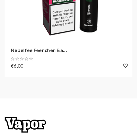
Zugverhalten: MTL
Zugautomatik
Bis zu 600 Züge dampfen
Kindersicherung
Nebelfee Feenchen Ba...
€6,00