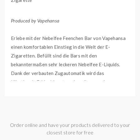
Zigarette
Produced by Vapehansa
Erlebe mit der Nebelfee Feenchen Bar von Vapehansa
einen komfortablen Einstieg in die Welt der E-
Zigaretten. Befüllt sind die Bars mit den
bekanntermaßen sehr leckeren Nebelfee E-Liquids.
Dank der verbauten Zugautomatik wird das
Nikotinsalz E-Liquid erst verdampft, wenn du am
Mundstück ziehst. Zusätzlich wurde vom Hersteller
eine Kindersicherung integriert, die du über den
Airflow Ring aktivierst.
Order online and have your products delivered to your
Der integrierte 400 mAh Akku und die 2 ml E-Liquid
closest store for free
reichen laut Hersteller für bis zu 600 genüssliche