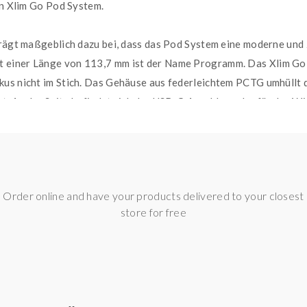
en Xlim Go Pod System.
rägt maßgeblich dazu bei, dass das Pod System eine moderne und z
 einer Länge von 113,7 mm ist der Name Programm. Das Xlim Go 
kus nicht im Stich. Das Gehäuse aus federleichtem PCTG umhüll
t. An der Seite befindet sich der USB-C-Anschluss, der für das W
lose Airflow angebracht, die deinen OXVA Pod-Kartusche mit Frisc
ie für einen köstlichen Geschmack bekannt sind. Im Lieferumfang 
Order online and have your products delivered to your closest
pielraum von 12 bis 16 Watt und glänzt mit 2 ml Fassungsvolumen
store for free
t leisten kann. Dank der Airflow kannst du nach Belieben von MT
endes Pod System. Eine Zugautomatik, grandioser Geschmack und
euen Pod System? Dann gönn dir jetzt das OXVA Xlim GO Pod Syst