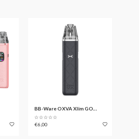
BB-Ware OXVA Xlim GO...
OXVA
€6,00
€11,