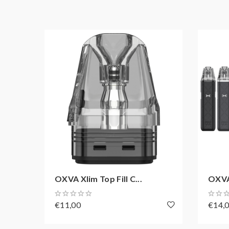
HIGHLIGHTS
Produced by OXVA
Status-LED
Liquidkapazität: 2 ml
Zugverhalten: MTL, RDL
Zugautomatik
Akkukapazität: 1000 mAh
Befüllmechanismus: Side-Fill-System
stufenlose Airflow
Material: Kunstleder und PCTG
Anschluss: USB-C
OXVA Xlim Top Fill C...
OXVA 
Ladestrom: 5 V / 1 A
€11,00
€14,