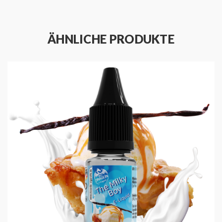
den Verdampfer vorab zu reinigen und den
Verdampferkopf ggf. zu tauschen.
ÄHNLICHE PRODUKTE
HIGHLIGHTS
Produced by Red Dragon
Hergestellt in Deutschland
Geschmack: Obstkuchen, Milch und Vanilleeis
Mischungsverhältnis: 50 % VG / 50 % PG
Erhältlich in verschiedenen Nikotinstärken
Fertigliquid direkt dampfbereit
Red Dragon
Die Red Dragon Aromen und E-Liquids stehen für
exquisiten Dampfgenuss. Sämtliche Flüssigkeiten