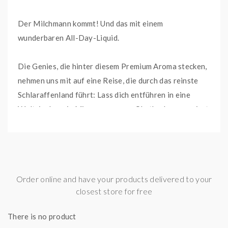
Der Milchmann kommt! Und das mit einem
wunderbaren All-Day-Liquid.
Die Genies, die hinter diesem Premium Aroma stecken,
nehmen uns mit auf eine Reise, die durch das reinste
Schlaraffenland führt: Lass dich entführen in eine
Welt, in dem ein Mix aus warmem Obstkuchen, garniert
mit einem Klecks Vanilleeis und einem Hauch frischer
Milch auf dich wartet.
Dieses E-Liquid ist fertig angemischt und vorgereift.
Order online and have your products delivered to your
Du kannst es direkt in deinem E-Zigaretten-Set oder
closest store for free
Pod System verwenden.
There is no product
Für ein optimales Geschmackserlebnis empfehlen wir