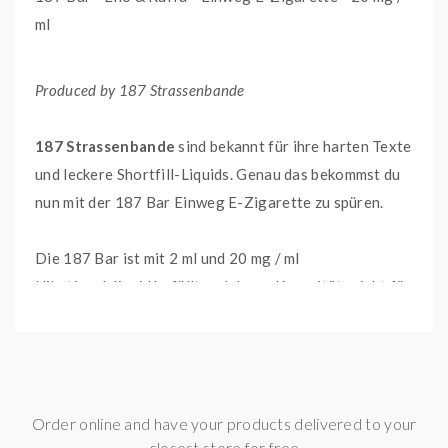
ml
Produced by 187 Strassenbande
187 Strassenbande
sind bekannt für ihre harten Texte
und leckere Shortfill-Liquids. Genau das bekommst du
nun mit der 187 Bar Einweg E-Zigarette zu spüren.
Die 187 Bar ist mit 2 ml und 20 mg / ml
Nikotinsalzliquid befüllt und deren Kapazität reicht für
bis zu 600 geschmacksintensive Züge aus. Mit der
verbauten Zugautomatik brauchst du nicht einmal
einen Knopf betätigen, um den Geschmack komfortabel
erleben zu können.
Order online and have your products delivered to your
closest store for free