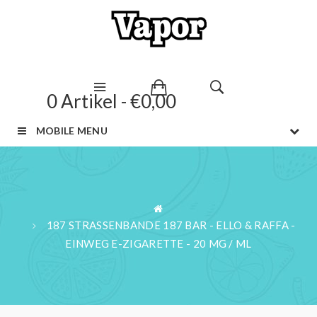
0 Artikel - €0,00
MOBILE MENU
187 STRASSENBANDE 187 BAR - ELLO & RAFFA -
EINWEG E-ZIGARETTE - 20 MG / ML