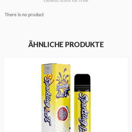
Mit der
187 Bar - Ello & Raffa
erlebst du einen
Mix
aus Vanillecreme, Zitrone und Mandeln
. Verwöhne
There is no product
jetzt deine Geschmacksnerven!
HIGHLIGHTS
ÄHNLICHE PRODUKTE
Produced by 187 Strassenbande
Geschmack: Vanille, Zitrone und Mandeln
Füllmenge: 2 ml
Akkukapazität: 550 mAh
Nikotinstärke: 20 mg / ml
Enthält Nikotinsalz
Zugverhalten: MTL
Zugautomatik
Bis zu 600 Züge dampfen