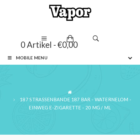
0 Artikel - €0,00
MOBILE MENU
187 STRASSENBANDE 187 BAR - WATERNELOM -
EINWEG E-ZIGARETTE - 20 MG / ML