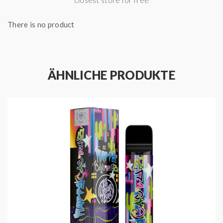
Mit der
187 Bar - Waternelom
erlebst du den
beispiellosen, fruchtigen Geschmack von einer
There is no product
saftigen Wassermelone
. Lass deine Zunge nicht
warten und greif zu!
ÄHNLICHE PRODUKTE
HIGHLIGHTS
Produced by 187 Strassenbande
Geschmack: Wassermelone
Füllmenge: 2 ml
Akkukapazität: 550 mAh
Nikotinstärke: 20 mg / ml
Enthält Nikotinsalz
Zugverhalten: MTL
Zugautomatik
Bis zu 600 Züge dampfen