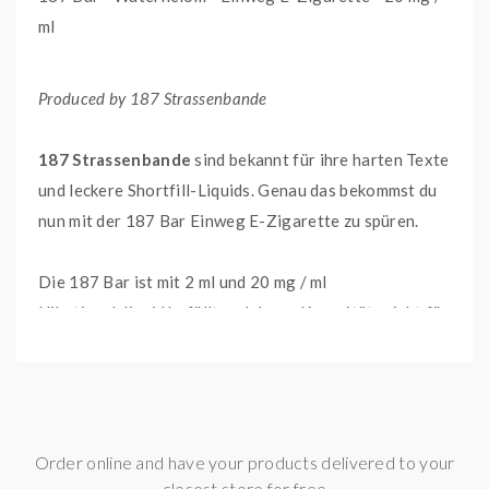
ml
Produced by 187 Strassenbande
187 Strassenbande
sind bekannt für ihre harten Texte
und leckere Shortfill-Liquids. Genau das bekommst du
nun mit der 187 Bar Einweg E-Zigarette zu spüren.
Die 187 Bar ist mit 2 ml und 20 mg / ml
Nikotinsalzliquid befüllt und deren Kapazität reicht für
bis zu 600 geschmacksintensive Züge aus. Mit der
verbauten Zugautomatik brauchst du nicht einmal
einen Knopf betätigen, um den Geschmack komfortabel
erleben zu können.
Order online and have your products delivered to your
closest store for free