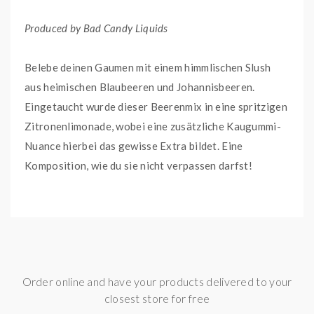
Produced by Bad Candy Liquids
Belebe deinen Gaumen mit einem himmlischen Slush
aus heimischen Blaubeeren und Johannisbeeren.
Eingetaucht wurde dieser Beerenmix in eine spritzigen
Zitronenlimonade, wobei eine zusätzliche Kaugummi-
Nuance hierbei das gewisse Extra bildet. Eine
Komposition, wie du sie nicht verpassen darfst!
Dieses E-Liquid ist fertig angemischt und vorgereift.
Du kannst es direkt in deinem E-Zigaretten-Set oder
Pod System verwenden.
Order online and have your products delivered to your
Für ein optimales Geschmackserlebnis empfehlen wir
closest store for free
den Verdampfer vorab zu reinigen und den