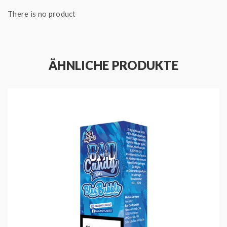
Verdampferkopf ggf. zu tauschen.
There is no product
HIGHLIGHTS
Produced by Bad Candy
ÄHNLICHE PRODUKTE
Hergestellt in Deutschland
Geschmack: Blaubeere, Johannisbeere,
Kaugummi und Limonade
10 ml Nikotinsalz Liquid mit 10 mg / ml oder 20
mg / ml
Fertigliquid direkt dampfbereit
Bad Candy
Bei diesem Unternehmen aus Deutschland steht die
Verträglichkeit mit Abstand an erster Stelle. Das wohl
Wichtigste für die Leute von Bad Candy Vape ist die