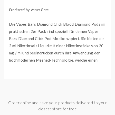
Produced by Vapes Bars
Die Vapes Bars Diamond Click Blood Diamond Pods im
praktischen 2er Pack sind speziell für deinen Vapes
Bars Diamond Click Pod Mod konzipiert. Sie bieten dir
2 ml Nikotinsalz Liquid mit einer Nikotinstärke von 20
mg / ml und beeindrucken durch ihre Anwendung der
hochmodernen Meshed-Technologie, welche einen
herausragenden Geschmack von süßer Erdbeere,
saftiger Wassermelone und leckerer Kokosmilch
gewährleistet. Jede Diamond Click Pod-Kartusche
ermöglicht bis zu 600 Züge langanhaltenden Genuss.
Order online and have your products delivered to your
HIGHLIGHTS
closest store for free