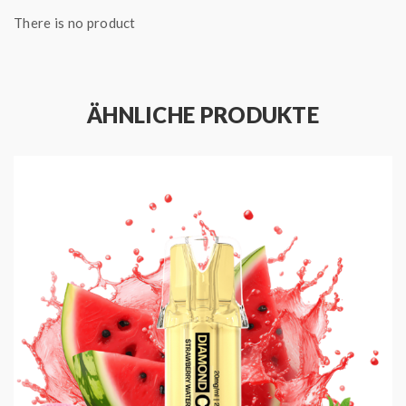
Produced by Vapes Bars
There is no product
Geschmack: Erdbeere, Wassermelone und Kokos
Füllmenge: 2 ml
Nikotinstärke: 20 mg / ml
Enthält Nikotinsalz
ÄHNLICHE PRODUKTE
Vertikaler 1,2 Ohm Meshed Coil
Zugverhalten: MTL
Bis zu 600 Züge dampfen