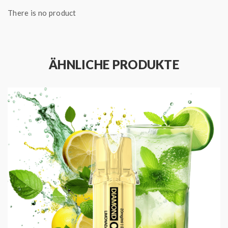
Produced by Vapes Bars
There is no product
Geschmack: Zitrone, Limette und Frische
Füllmenge: 2 ml
Nikotinstärke: 20 mg / ml
Enthält Nikotinsalz
ÄHNLICHE PRODUKTE
Vertikaler 1,2 Ohm Meshed Coil
Zugverhalten: MTL
Bis zu 600 Züge dampfen