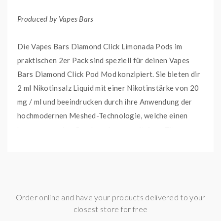
Produced by Vapes Bars
Die Vapes Bars Diamond Click Limonada Pods im
praktischen 2er Pack sind speziell für deinen Vapes
Bars Diamond Click Pod Mod konzipiert. Sie bieten dir
2 ml Nikotinsalz Liquid mit einer Nikotinstärke von 20
mg / ml und beeindrucken durch ihre Anwendung der
hochmodernen Meshed-Technologie, welche einen
herausragenden Geschmack von spritzigen Zitronen,
Limetten und Frische gewährleistet. Jede Diamond
Click Pod-Kartusche ermöglicht bis zu 600 Züge
langanhaltenden Genuss.
Order online and have your products delivered to your
HIGHLIGHTS
closest store for free